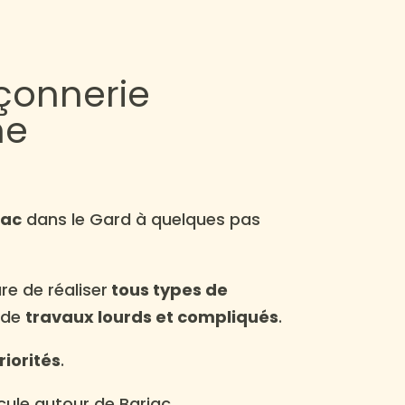
çonnerie
he
jac
dans le Gard à quelques pas
re de réaliser
tous types de
 de
travaux lourds et compliqués
.
riorités
.
ule autour de Barjac.