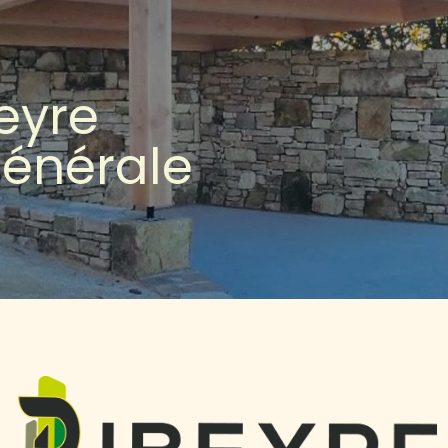
eyre
énérale