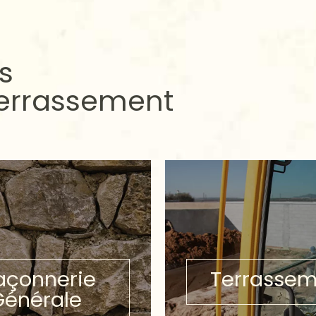
s
Terrassement
çonnerie
Terrassem
Générale