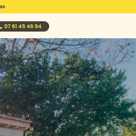
jac
07 61 45 46 94