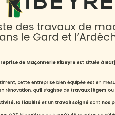
iste des travaux de ma
ans le Gard et l’Ardèc
treprise de Maçonnerie Ribeyre
est située à
Bar
iment, cette entreprise bien équipée est en mesu
en rénovation, qu’il s’agisse de
travaux légers
ou
tivité, la fiabilité
et un
travail soigné
sont
nos p
s à 30 kilomètres ou jusqu’à 45 minutes en véhic