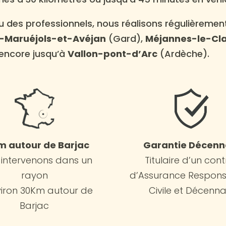
ou des professionnels, nous réalisons régulièrem
-Maruéjols-et-Avéjan
(Gard),
Méjannes-le-Cl
encore jusqu’à
Vallon-pont-d’Arc
(Ardèche).
m autour de Barjac
Garantie Décenn
 intervenons dans un
Titulaire d’un cont
rayon
d’Assurance Responsa
viron 30Km autour de
Civile et Décenna
Barjac